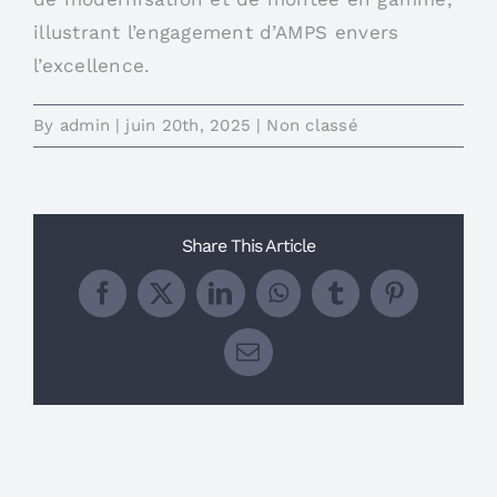
illustrant l’engagement d’AMPS envers
l’excellence.
By
admin
|
juin 20th, 2025
|
Non classé
Share This Article
Facebook
X
LinkedIn
WhatsApp
Tumblr
Pinterest
Email