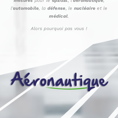
mesures
pour le
spatial
,
l’
aéronautique
,
l’
automobile
, la
défense
, le
nucléaire
et le
médical
.
Alors pourquoi pas vous !