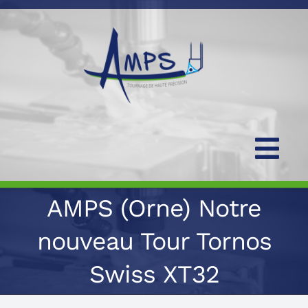
Skip
to
content
Tog
Nav
AMPS (Orne) Notre
Accueil
nouveau Tour Tornos
Notre Entreprise
Swiss XT32
Secteurs d’activité